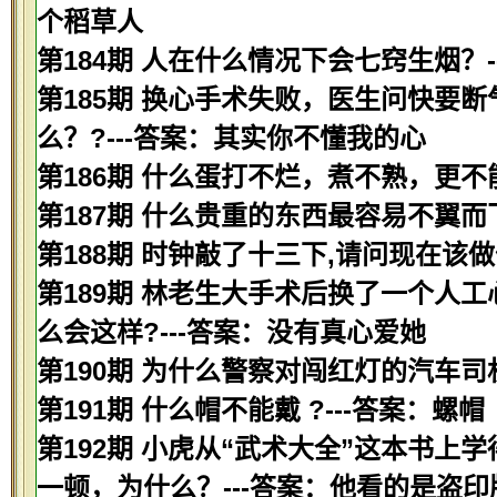
个稻草人
第184期 人在什么情况下会七窍生烟？-
第185期 换心手术失败，医生问快要
么？?---答案：其实你不懂我的心
第186期 什么蛋打不烂，煮不熟，更不
第187期 什么贵重的东西最容易不翼而
第188期 时钟敲了十三下,请问现在该做
第189期 林老生大手术后换了一个人
么会这样?---答案：没有真心爱她
第190期 为什么警察对闯红灯的汽车司
第191期 什么帽不能戴 ?---答案：螺帽
第192期 小虎从“武术大全”这本书
一顿，为什么？---答案：他看的是盗印