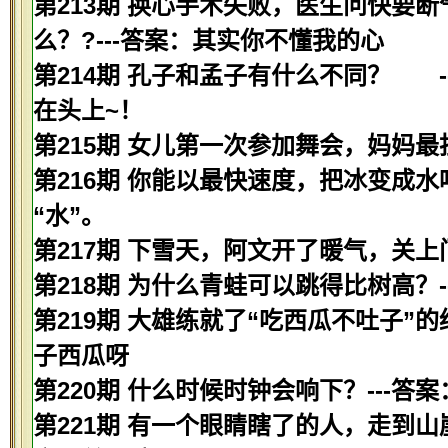
第213期 换心手术失败，医生问快要
么？?---答案：其实你不懂我的心
第214期 孔子和孟子有什么不同？ 
在头上~！
第215期 女儿第一次参加舞会，妈妈最
第216期 你能以最快速度，把冰变成水
“水”。
第217期 下雪天，阿文开了暖气，关上
第218期 为什么青蛙可以跳得比树高？-
第219期 大雄练就了“吃西瓜不吐子”
子西瓜呀
第220期 什么时候时钟会响下？---答
第221期 有一个眼睛瞎了的人，走到山