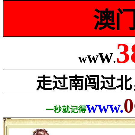
澳
3
w
w
w
.
走过南闯过北
0
www.
一秒就记得