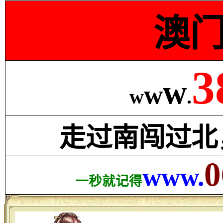
澳
3
w
w
w
.
走过南闯过北
0
www.
一秒就记得