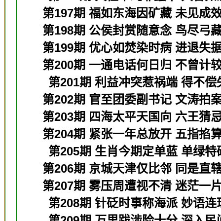
第197期 福如东海因矿藏 未见
第198期 公侯封赏随意念 鸟尽
第199期 优心如焚染时病 进退
第200期 一通电话何日归 不曾
第201期 利益冲突惹祸端 得不
第202期 官至团委副书记 文涛
第203期 四海太平天国向 六王
第204期 紧张一年总放开 五指
第205期 生肖今期定单蓝 单绿
第206期 京城天津仅比邻 同是
第207期 雾压周遭视不清 迷茫
第208期 针砭时事称海派 妙语
第209期 万里跋涉险十分 深入