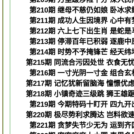
第210期 继母不慈仍如娘 卧冰
第211期 成功人生因境界 心中
第212期 六上七下出生肖 是蛇
第213期 停滞百年已积弱 逐鹿
第214期 时势不予掩锋芒 经天
第215期 同流合污因处世 衣食
第216期 一寸光阴一寸金 组合
第217期 记忆犹新留脑海 憧憬
第218期 小镇奇迹三级跳 狮王
第219期 今期特码十盯开 四九
第220期 极尽势利求腾达 岂料
第221期 贪梦失节少无为 运到