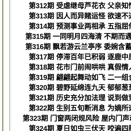
第312期 受虐继母芦花衣 父亲
第313期 因人而异赌运怪 欲速
第314期 预测事业两相承 五指
第315期 一同明月四海清 不期
第316期 飘若游云兰亭序 委婉
第317期 停滞百年已积弱 逐鹿
第318期 花市门前闹哄哄 真假
第319期 翩翩起舞动如飞 二一
第320期 碧野延绵连九天 郁郁
第321期 历史充分加法理 说到
第322期 生别五旬断消息 为嫡
第323期 门窗两闭规风险 屋内门
第324期 夏日如虫三伏天 咬遍