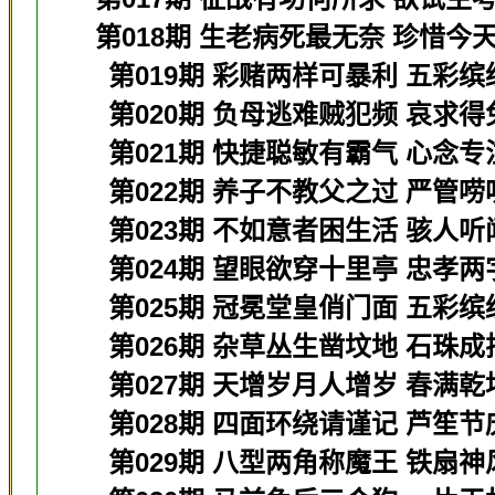
第018期 生老病死最无奈 珍惜
第019期 彩赌两样可暴利 五彩
第020期 负母逃难贼犯频 哀求
第021期 快捷聪敏有霸气 心念
第022期 养子不教父之过 严管
第023期 不如意者困生活 骇人
第024期 望眼欲穿十里亭 忠孝
第025期 冠冕堂皇俏门面 五彩
第026期 杂草丛生凿坟地 石珠
第027期 天增岁月人增岁 春满
第028期 四面环绕请谨记 芦笙
第029期 八型两角称魔王 铁扇