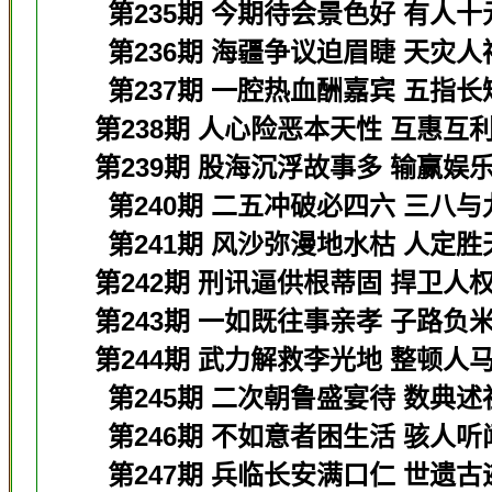
第235期 今期待会景色好 有人
第236期 海疆争议迫眉睫 天灾
第237期 一腔热血酬嘉宾 五指
第238期 人心险恶本天性 互惠
第239期 股海沉浮故事多 输赢
第240期 二五冲破必四六 三八
第241期 风沙弥漫地水枯 人定
第242期 刑讯逼供根蒂固 捍卫
第243期 一如既往事亲孝 子路
第244期 武力解救李光地 整顿
第245期 二次朝鲁盛宴待 数典
第246期 不如意者困生活 骇人
第247期 兵临长安满口仁 世遗