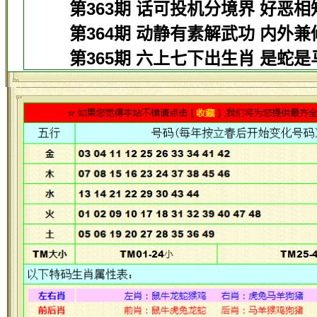
第363期 话可投机分境界 好恶
第364期 动静有素解武功 内外
第365期 六上七下出生肖 是蛇