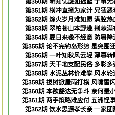
第350期 明知优虑如摇篮 于事
第351期 横冲直撞为家计 兄猛
第352期 烽火岁月难如愿 满腔
第353期 翠柏苍山本野趣 荆棘
第354期 夏日来袭不经意 防暑
第355期 论不完钓岛形势 是突
第356期 一叶知秋风云轻 薄暮
第357期 天干地支配民俗 多彩
第358期 水泥丛林价难攀 风水
第359期 拔树掀屋雨打横 风啸
第360期 本欲豁达无争斗 奈何
第361期 两手策略难应付 五洲
第362期 饮水思源孝长亲 一家