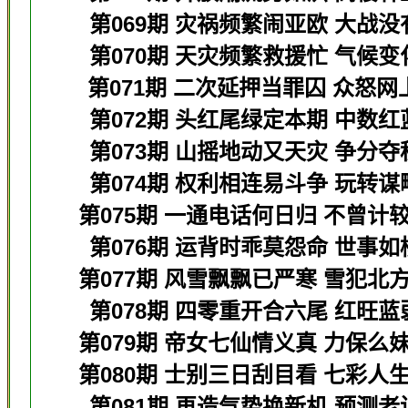
第069期 灾祸频繁闹亚欧 大战
第070期 天灾频繁救援忙 气候
第071期 二次延押当罪囚 众怒网
第072期 头红尾绿定本期 中数
第073期 山摇地动又天灾 争分
第074期 权利相连易斗争 玩转
第075期 一通电话何日归 不曾
第076期 运背时乖莫怨命 世事
第077期 风雪飘飘已严寒 雪犯
第078期 四零重开合六尾 红旺
第079期 帝女七仙情义真 力保
第080期 士别三日刮目看 七彩
第081期 再造气势换新机 预测