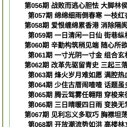
第056期 战败而逃心胆怯 大脚
第057期 绵绵细雨倒春寒 一枝
第058期 爱恨缠绵累香港 消除
第059期 一日清闲一日仙 街巷
第060期 辛勤构筑稍见端 随心
第061期 一寸光阴一寸金 组合
第062期 改革先驱留青史 三起
第063期 烽火岁月难如愿 满腔
第064期 少住古厝闹喳喳 话题
第065期 腾云驾雾任翱翔 穿梭
第066期 三日晴暖四日雨 变换
第067期 见利忘义多取巧 胸襟
第068期 开放潮流势如洪 高楼