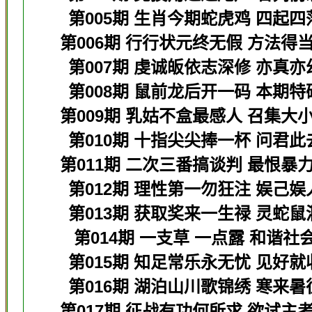
第005期 生肖今期蛇虎鸡 四起
第006期 行行状元终无假 方法
第007期 虔诚皈依志深修 亦真
第008期 鼠前龙后开一码 本期
第009期 乳姑不盒最感人 召集
第010期 十指尖尖捧一杯 问君
第011期 二次三番搞谈判 最恨
第012期 理性第一勿狂注 娱己
第013期 获取奖来一生禄 灵蛇
第014期 一支草 一点露 和谐
第015期 知足常乐永无忧 见好
第016期 湖泊山川歌锦绣 寒来
第017期 征战有功何所求 欲试