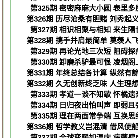
第325期 密密麻麻大小圆 表里
第326期 历尽沧桑有胆赌 刘秀
第327期 相识相聚与相知 来生
第328期 携手并肩最简单 莫羡
第329期 再论光地三次短 阻碍
第330期 卸磨杀驴最可恨 凌烟
第331期 年终总结各计算 纵然
第332期 久无创新终乏味 人生
第333期 孝道一谈不知歇 怀橘
第334期 日归夜出怕叫声 即弱
第335期 理在两面常争端 互换
第336期 哲学教义岂混清 借风
第337期 全球变暖如温床 病菌